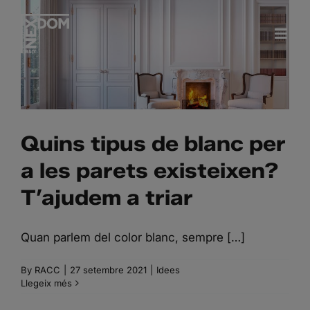
Skip
QUINS TIPUS DE BLANC
to
PER A LES PARETS
content
EXISTEIXEN? T’AJUDEM
A TRIAR
Quins tipus de blanc per
a les parets existeixen?
T’ajudem a triar
Quan parlem del color blanc, sempre […]
By
RACC
|
27 setembre 2021
|
Idees
Llegeix més