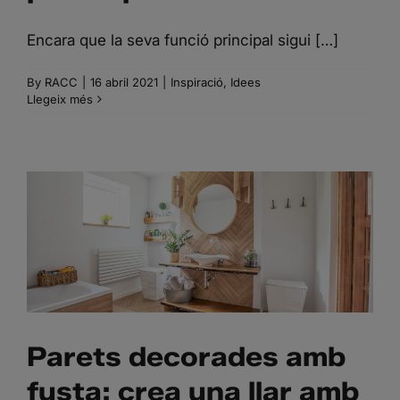
Encara que la seva funció principal sigui […]
By
RACC
|
16 abril 2021
|
Inspiració
,
Idees
Llegeix més
PARETS DECORADES
AMB FUSTA: CREA UNA
LLAR AMB ESTIL RÚSTIC
Parets decorades amb
fusta: crea una llar amb