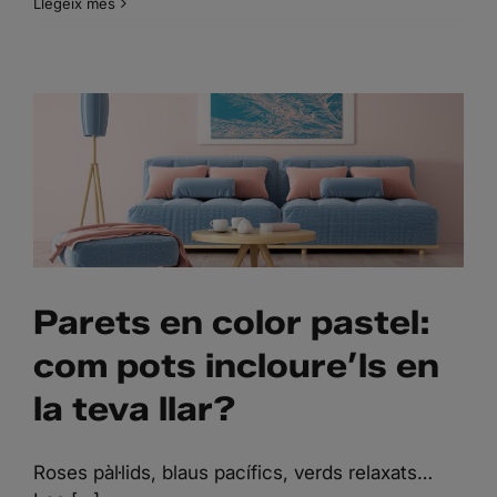
Llegeix més
PARETS EN COLOR
PASTEL: COM POTS
INCLOURE’LS EN LA TEVA
LLAR?
Parets en color pastel:
com pots incloure’ls en
la teva llar?
Roses pàl·lids, blaus pacífics, verds relaxats…