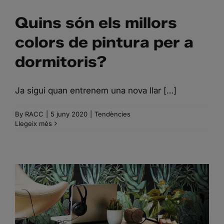
Quins són els millors
colors de pintura per a
dormitoris?
Ja sigui quan entrenem una nova llar […]
By
RACC
|
5 juny 2020
|
Tendències
Llegeix més
PAPER PINTAT I PINTURA,
PARETS DE TENDÈNCIA