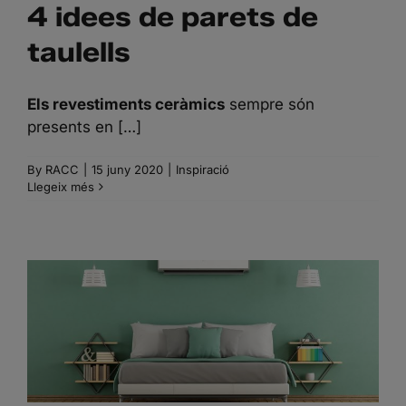
4 idees de parets de
taulells
Els revestiments ceràmics
sempre són
presents en […]
By
RACC
|
15 juny 2020
|
Inspiració
Llegeix més
QUINS SÓN ELS MILLORS
COLORS DE PINTURA PER
A DORMITORIS?