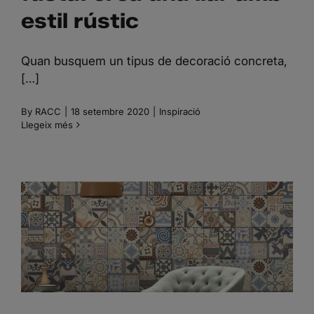
estil rústic
Quan busquem un tipus de decoració concreta,
[…]
By
RACC
|
18 setembre 2020
|
Inspiració
Llegeix més
4 IDEES DE PARETS DE
TAULELLS