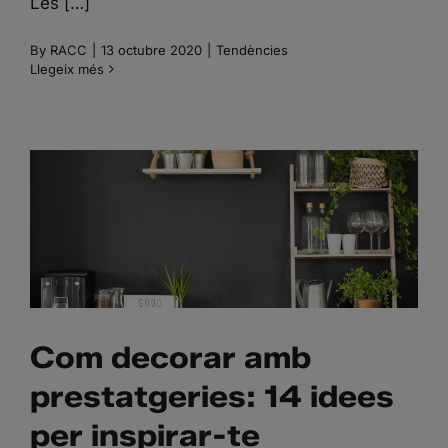
Les […]
By
RACC
|
13 octubre 2020
|
Tendències
Llegeix més
COM DECORAR AMB
PRESTATGERIES: 14
IDEES PER INSPIRAR-TE
Com decorar amb
prestatgeries: 14 idees
per inspirar-te