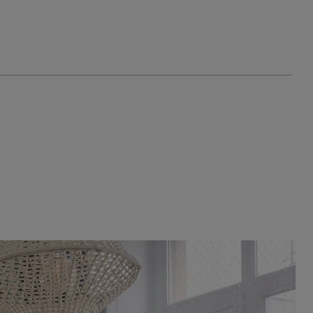
Els nostres projectes
On som?
Equip
Blog
ES
CA