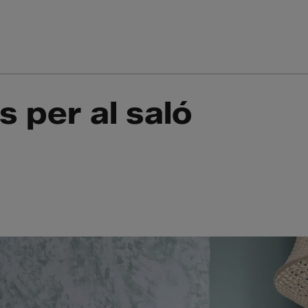
Inici
Els nostres serveis
s per al saló