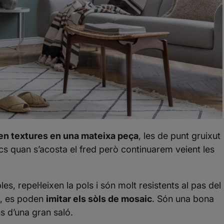
en textures en una mateixa peça
, les de punt gruixut
pics quan s’acosta el fred però continuarem veient les
s, repel·leixen la pols i són molt resistents al pas del
l, es poden
imitar els sòls de mosaic
. Són una bona
 d’una gran saló.