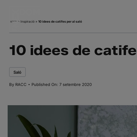
Skip
to
content
Inicio
»
Inspiració
»
10 idees de catifes per al saló
10 idees de catife
Saló
·
By
RACC
Published On: 7 setembre 2020