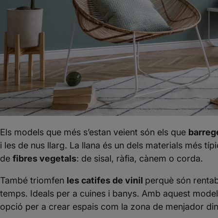
Els models que més s’estan veient són els que
barreg
i les de nus llarg. La llana és un dels materials més tí
de
fibres vegetals
: de sisal, ràfia, cànem o corda.
També triomfen
les catifes de vinil
perquè són rentable
temps. Ideals per a cuines i banys. Amb aquest mode
opció per a
crear espais
com la zona de menjador dins