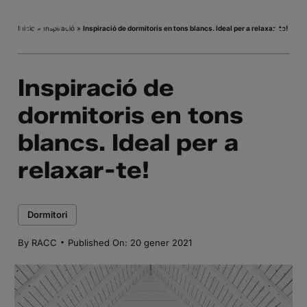
Skip
to
Inicio
»
Inspiració
»
Inspiració de dormitoris en tons blancs. Ideal per a relaxar-te!
content
Inspiració de
dormitoris en tons
blancs. Ideal per a
relaxar-te!
Dormitori
·
By
RACC
Published On: 20 gener 2021