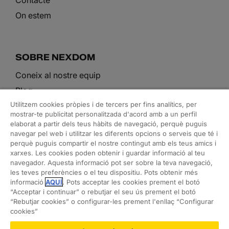
Contacte
On estem
SOBRE NEXDOM
Coneix al nostre equip
Blog
Utilitzem cookies pròpies i de tercers per fins analítics, per
mostrar-te publicitat personalitzada d'acord amb a un perfil
elaborat a partir dels teus hàbits de navegació, perquè puguis
ELS NOSTRES SERVEIS
navegar pel web i utilitzar les diferents opcions o serveis que té i
perquè puguis compartir el nostre contingut amb els teus amics i
Arquitectura i rehabilitació
xarxes. Les cookies poden obtenir i guardar informació al teu
navegador. Aquesta informació pot ser sobre la teva navegació,
Interiorisme i decoració
les teves preferències o el teu dispositiu. Pots obtenir més
Ordre a la llar
informació
AQUÍ
. Pots acceptar les cookies prement el botó
“Acceptar i continuar” o rebutjar el seu ús prement el botó
Feng shui
“Rebutjar cookies” o configurar-les prement l'enllaç “Configurar
Assessorament tècnic i immobiliari
cookies”