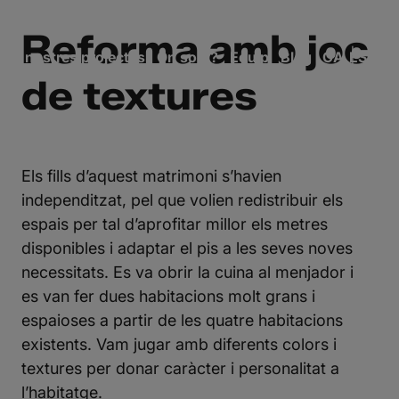
Reforma amb joc
Els nostres projectes
On som?
Equip
Blog
ES
CA
de textures
Els fills d’aquest matrimoni s’havien
independitzat, pel que volien redistribuir els
espais per tal d’aprofitar millor els metres
disponibles i adaptar el pis a les seves noves
necessitats. Es va obrir la cuina al menjador i
es van fer dues habitacions molt grans i
espaioses a partir de les quatre habitacions
existents. Vam jugar amb diferents colors i
textures per donar caràcter i personalitat a
l’habitatge.