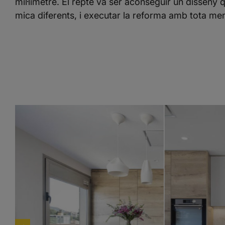
mil·límetre. El repte va ser aconseguir un disseny q
mica diferents, i executar la reforma amb tota mena 