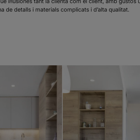
ue il·lusionés tant la clienta com el client, amb gustos 
de detalls i materials complicats i d’alta qualitat.