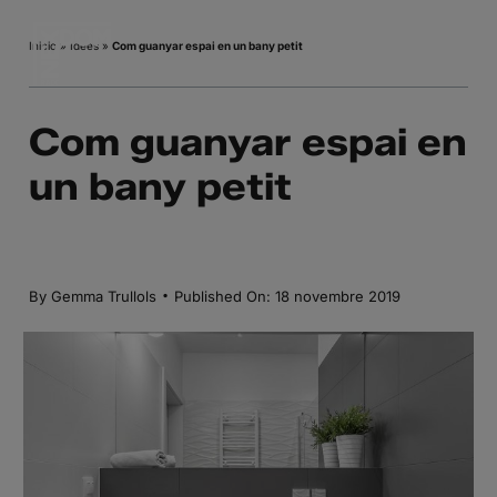
Skip
to
Inicio
»
Idees
»
Com guanyar espai en un bany petit
content
Com guanyar espai en
un bany petit
·
By
Gemma Trullols
Published On: 18 novembre 2019