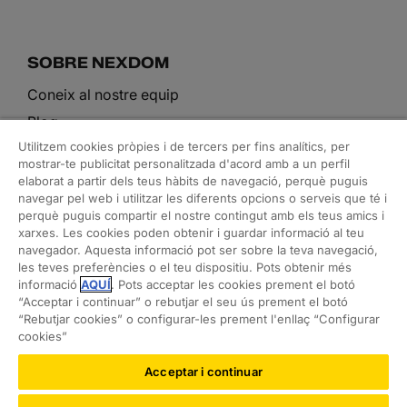
SOBRE NEXDOM
Coneix al nostre equip
Blog
Utilitzem cookies pròpies i de tercers per fins analítics, per
mostrar-te publicitat personalitzada d'acord amb a un perfil
elaborat a partir dels teus hàbits de navegació, perquè puguis
ELS NOSTRES SERVEIS
navegar pel web i utilitzar les diferents opcions o serveis que té i
perquè puguis compartir el nostre contingut amb els teus amics i
Arquitectura i rehabilitació
xarxes. Les cookies poden obtenir i guardar informació al teu
navegador. Aquesta informació pot ser sobre la teva navegació,
Interiorisme i decoració
les teves preferències o el teu dispositiu. Pots obtenir més
Ordre a la llar
informació
AQUÍ
. Pots acceptar les cookies prement el botó
“Acceptar i continuar” o rebutjar el seu ús prement el botó
Feng shui
“Rebutjar cookies” o configurar-les prement l'enllaç “Configurar
Assessorament tècnic i immobiliari
cookies”
Acceptar i continuar