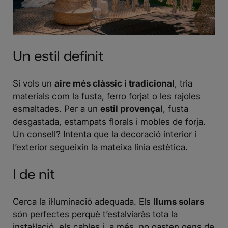
Un estil definit
Si vols un
aire més clàssic i tradicional
, tria
materials com la fusta, ferro forjat o les rajoles
esmaltades. Per a un
estil provençal
, fusta
desgastada, estampats florals i mobles de forja.
Un consell? Intenta que la decoració interior i
l’exterior segueixin la mateixa línia estètica.
I de nit
Cerca la il·luminació adequada. Els
llums solars
són perfectes perquè t’estalviaràs tota la
instal·lació, els cables i, a més, no gasten gens de