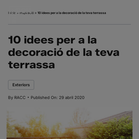
Skip
to
Inicio
»
Inspiració
»
10 idees per a la decoració de la teva terrassa
content
10 idees per a la
decoració de la teva
terrassa
Exteriors
·
By
RACC
Published On: 29 abril 2020