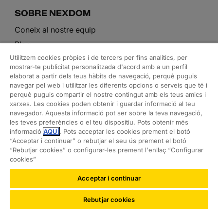
SOBRE NEXDOM
Coneix al nostre equip
Blog
Utilitzem cookies pròpies i de tercers per fins analítics, per
mostrar-te publicitat personalitzada d'acord amb a un perfil
elaborat a partir dels teus hàbits de navegació, perquè puguis
ELS NOSTRES SERVEIS
navegar pel web i utilitzar les diferents opcions o serveis que té i
perquè puguis compartir el nostre contingut amb els teus amics i
Arquitectura i rehabilitació
xarxes. Les cookies poden obtenir i guardar informació al teu
navegador. Aquesta informació pot ser sobre la teva navegació,
Interiorisme i decoració
les teves preferències o el teu dispositiu. Pots obtenir més
Ordre a la llar
informació
AQUÍ
. Pots acceptar les cookies prement el botó
“Acceptar i continuar” o rebutjar el seu ús prement el botó
Feng shui
“Rebutjar cookies” o configurar-les prement l'enllaç “Configurar
cookies”
Assessorament tècnic i immobiliari
Acceptar i continuar
Rebutjar cookies
©2026 RACC Automòbil Club |
Condicions d’ús i Política de