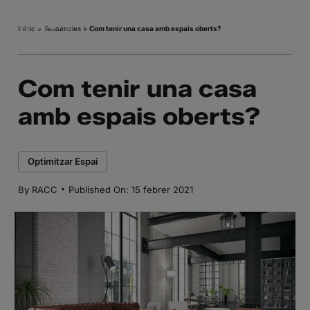
Skip
to
Inicio
»
Tendències
»
Com tenir una casa amb espais oberts?
content
Com tenir una casa
amb espais oberts?
Optimitzar Espai
·
By
RACC
Published On: 15 febrer 2021