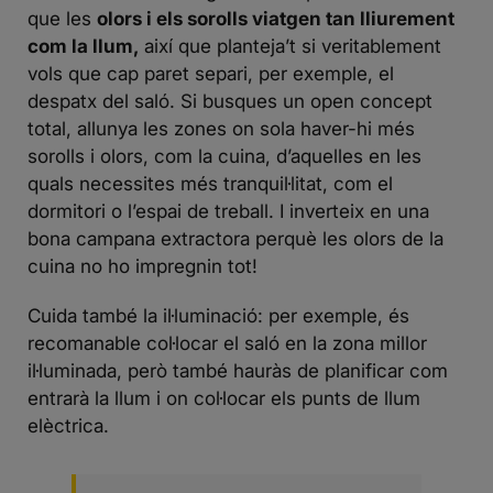
que les
olors i els sorolls viatgen tan lliurement
com la llum,
així que planteja’t si veritablement
vols que cap paret separi, per exemple, el
despatx del saló. Si busques un open concept
total, allunya les zones on sola haver-hi més
sorolls i olors, com la cuina, d’aquelles en les
quals necessites més tranquil·litat, com el
dormitori o l’espai de treball. I inverteix en una
bona campana extractora perquè les olors de la
cuina no ho impregnin tot!
Cuida també la il·luminació: per exemple, és
recomanable col·locar el saló en la zona millor
il·luminada, però també hauràs de planificar com
entrarà la llum i on col·locar els punts de llum
elèctrica.